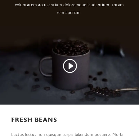
voluptatem accusantium doloremque laudantium, totam
rem aperiam.
FRESH BEANS
Luctus lectus non quisque turpis bibendum posuere. Morbi