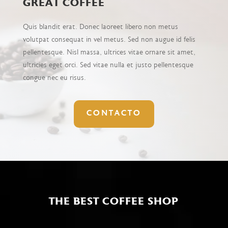
GREAT COFFEE
Quis blandit erat. Donec laoreet libero non metus
volutpat consequat in vel metus. Sed non augue id felis
pellentesque. Nisl massa, ultrices vitae ornare sit amet,
ultricies eget orci. Sed vitae nulla et justo pellentesque
congue nec eu risus.
CONTACTO
THE BEST COFFEE SHOP